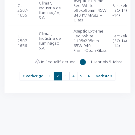
Aseptic Extreme
Climar,
CL
Rec. White
Partikelemis
Indústria de
2507-
595x595mm 45W
(ISO 14644-
Iluminação,
1656
840 PMMA82 +
-14)
S.A.
Glass
Aseptic Extreme
Climar,
CL
Rec. White
Partikelemis
Indústria de
2507-
1195x295mm
(ISO 14644-
Iluminação,
1656
65W 940
-14)
S.A.
Prism+Opal+Glass
In Requalifizierung
1 Jahr bis 5 Jahre
« Vorherige
1
2
3
4
5
6
Nächste »