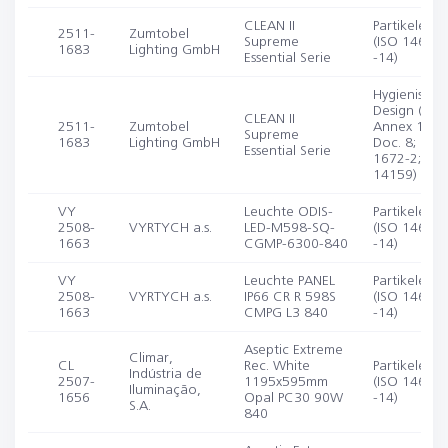
CLEAN II
Partikelemis
2511-
Zumtobel
Supreme
(ISO 14644-
1683
Lighting GmbH
Essential Serie
-14)
Hygienische
Design (EU
CLEAN II
2511-
Zumtobel
Annex 1; E
Supreme
1683
Lighting GmbH
Doc. 8; DIN 
Essential Serie
1672-2; IS
14159)
VY
Leuchte ODIS-
Partikelemis
2508-
VYRTYCH a.s.
LED-M598-SQ-
(ISO 14644-
1663
CGMP-6300-840
-14)
VY
Leuchte PANEL
Partikelemis
2508-
VYRTYCH a.s.
IP66 CR R 598S
(ISO 14644-
1663
CMPG L3 840
-14)
Aseptic Extreme
Climar,
CL
Rec. White
Partikelemis
Indústria de
2507-
1195x595mm
(ISO 14644-
Iluminação,
1656
Opal PC30 90W
-14)
S.A.
840