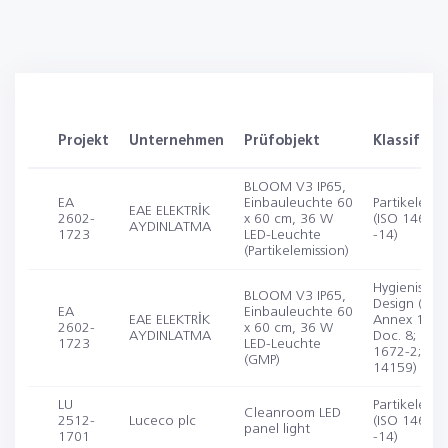
Projekt
Unternehmen
Prüfobjekt
Klassifizi
BLOOM V3 IP65,
EA
Einbauleuchte 60
Partikelemis
EAE ELEKTRİK
2602-
x 60 cm, 36 W
(ISO 14644-
AYDINLATMA
1723
LED-Leuchte
-14)
(Partikelemission)
Hygienische
BLOOM V3 IP65,
Design (EU
EA
Einbauleuchte 60
EAE ELEKTRİK
Annex 1; E
2602-
x 60 cm, 36 W
AYDINLATMA
Doc. 8; DIN 
1723
LED-Leuchte
1672-2; IS
(GMP)
14159)
LU
Partikelemis
Cleanroom LED
2512-
Luceco plc
(ISO 14644-
panel light
1701
-14)