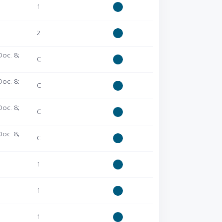
1
2
oc. 8;
C
oc. 8;
C
oc. 8;
C
oc. 8;
C
1
1
1