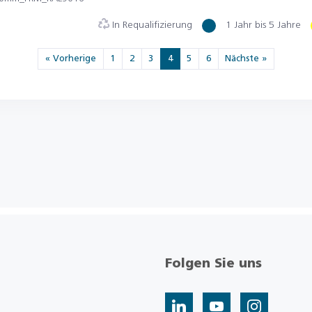
In Requalifizierung
1 Jahr bis 5 Jahre
« Vorherige
1
2
3
4
5
6
Nächste »
Folgen Sie uns