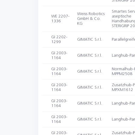
STERIGRIP 2
Smartes Ser
Weiss Robotics
WE 2207-
aseptische
GmbH & Co.
1336
Handhabun
KG
STERIGRIP 2
GI 2202-
GIMATIC S.r.l.
Parallelgre
1299
GI 2003-
GIMATIC S.r.l.
Langhub-Par
1164
GI 2003-
Normalhub-Pa
GIMATIC S.r.l.
1164
MPPM2508
GI 2003-
Zusatzhub-Pa
GIMATIC S.r.l.
1164
MPXM1612
GI 2003-
GIMATIC S.r.l.
Langhub-Par
1164
GI 2003-
GIMATIC S.r.l.
Langhub-Par
1164
GI 2003-
Zusatzhub-Pa