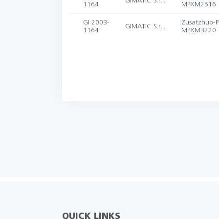
GIMATIC S.r.l.
1164
MPXM2516
GI 2003-
Zusatzhub-Pa
GIMATIC S.r.l.
1164
MPXM3220
QUICK LINKS