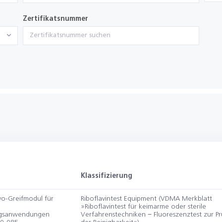
Zertifikatsnummer
Klassifizierung
vo-Greifmodul für
Riboflavintest Equipment (VDMA Merkblatt
»Riboflavintest für keimarme oder sterile
gsanwendungen
Verfahrenstechniken − Fluoreszenztest zur P