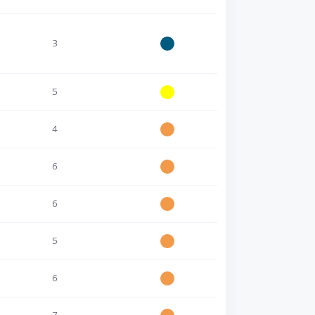
3
5
4
6
6
5
6