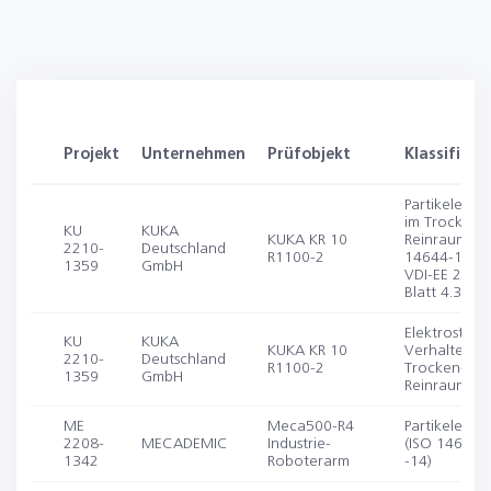
Projekt
Unternehmen
Prüfobjekt
Klassifizie
Partikelemiss
im Trocken-
KU
KUKA
KUKA KR 10
Reinraum (I
2210-
Deutschland
R1100-2
14644-1, -14
1359
GmbH
VDI-EE 2083
Blatt 4.3)
Elektrostatis
KU
KUKA
KUKA KR 10
Verhalten i
2210-
Deutschland
R1100-2
Trocken-
1359
GmbH
Reinraum
ME
Meca500-R4
Partikelemiss
2208-
MECADEMIC
Industrie-
(ISO 14644-1
1342
Roboterarm
-14)