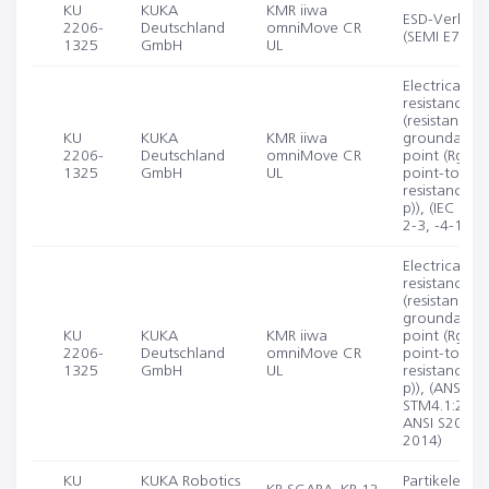
KU
KUKA
KMR iiwa
ESD-Verhalt
2206-
Deutschland
omniMove CR
(SEMI E78)
1325
GmbH
UL
Electrical
resistance
(resistance t
KU
KUKA
KMR iiwa
groundable
2206-
Deutschland
omniMove CR
point (Rgp),
1325
GmbH
UL
point-to-poi
resistance (R
p)), (IEC 613
2-3, -4-1, 5-
Electrical
resistance
(resistance t
groundable
KU
KUKA
KMR iiwa
point (Rgp),
2206-
Deutschland
omniMove CR
point-to-poi
1325
GmbH
UL
resistance (R
p)), (ANSI
STM4.1:2017
ANSI S20.20-
2014)
KU
KUKA Robotics
Partikelemiss