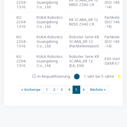
KR SCARA_KR 12
2204-
Guangdong
(ISO 14644-1
R850 Z340 CR
1316
Co., Ltd.
-14)
KU
KUKA Robotics
Partikelemiss
KR SCARA_KR 12
2204-
Guangdong
(ISO 14644-1
R650 Z340 CR
1316
Co., Ltd.
-14)
KU
KUKA Robotics
Roboter Serie KR
Partikelemiss
2204-
Guangdong
SCARA_KR 12
(ISO 14644-1
1316
Co., Ltd.
(Partikelemission)
-14)
KU
KUKA Robotics
Roboter Serie KR
ESD-Verhalt
2204-
Guangdong
SCARA_KR 12
(SEMI E78)
1316
Co., Ltd.
(EA, EW)
In Requalifizierung
1 Jahr bis 5 Jahre
« Vorherige
1
2
3
4
5
6
Nächste »