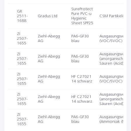
SureProtect
GR
Pure PVC-u
2511-
Gradus Ltd
CSM Partikelemis
Hygienic
1688
Sheet SPP25
ZI
Ziehl-Abegg
PA6-GF30
Ausgasungsverha
2507-
AG
blau
(VOC/SVOC)
1655
ZI
Ausgasungsverha
Ziehl-Abegg
PA6-GF30
2507-
(anorganische
AG
blau
1655
Säuren (Acid))
ZI
Ziehl-Abegg
HF C27021
Ausgasungsverha
2507-
AG
14 schwarz
(VOC/SVOC)
1655
ZI
Ausgasungsverha
Ziehl-Abegg
HF C27021
2507-
(anorganische
AG
14 schwarz
1655
Säuren (Acid))
ZI
Ziehl-Abegg
PA6-GF30
Ausgasungsverha
2507-
AG
blau
(Ammoniak (NH3)
1655