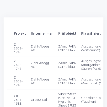
Projekt
Unternehmen
Prüfobjekt
Klassifizierung
ZI
Ziehl-Abegg
ZAmid PAPA
Ausgasungsverha
2603-
AG
LGF40 blau
(VOC/SVOC)
1743
ZI
Ausgasungsverha
Ziehl-Abegg
ZAmid PAPA
2603-
(anorganische
AG
LGF40 blau
1743
Säuren (Acid))
ZI
Ziehl-Abegg
ZAmid PAPA
Ausgasungsverha
2603-
AG
LGF40 blau
(Ammoniak (NH3)
1743
SureProtect
GR
Pure PVC-u
Chemische Resist
2511-
Gradus Ltd
Hygienic
(Tauchen)
1688
Sheet SPP25