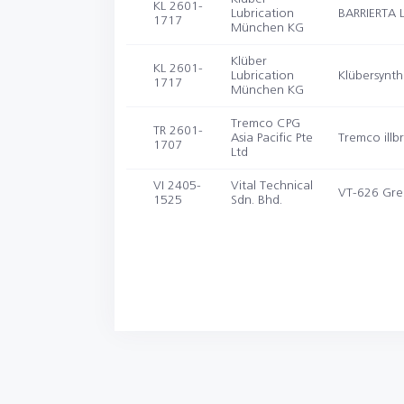
KL 2601-
Lubrication
BARRIERTA L
1717
München KG
Klüber
KL 2601-
Lubrication
Klübersynt
1717
München KG
Tremco CPG
TR 2601-
Asia Pacific Pte
Tremco illb
1707
Ltd
VI 2405-
Vital Technical
VT-626 Gre
1525
Sdn. Bhd.