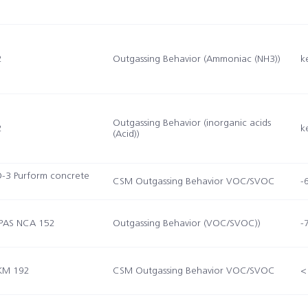
2
Outgassing Behavior (Ammoniac (NH3))
k
Outgassing Behavior (inorganic acids
2
k
(Acid))
O-3 Purform concrete
CSM Outgassing Behavior VOC/SVOC
-6
PAS NCA 152
Outgassing Behavior (VOC/SVOC))
-7
KM 192
CSM Outgassing Behavior VOC/SVOC
<