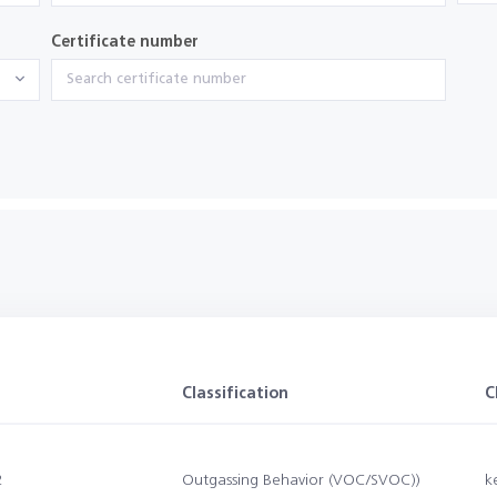
Certificate number
Classification
C
2
Outgassing Behavior (VOC/SVOC))
k