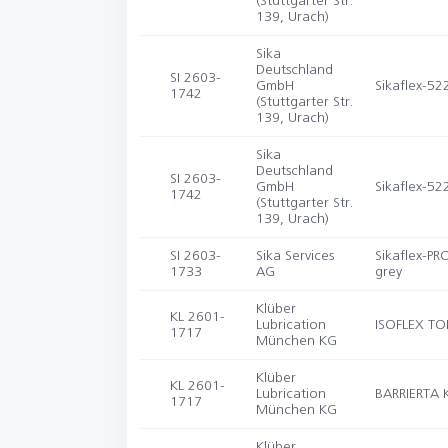
(Stuttgarter Str.
139, Urach)
Sika
Deutschland
SI 2603-
GmbH
Sikaflex-52
1742
(Stuttgarter Str.
139, Urach)
Sika
Deutschland
SI 2603-
GmbH
Sikaflex-52
1742
(Stuttgarter Str.
139, Urach)
SI 2603-
Sika Services
Sikaflex-PR
1733
AG
grey
Klüber
KL 2601-
Lubrication
ISOFLEX TO
1717
München KG
Klüber
KL 2601-
Lubrication
BARRIERTA 
1717
München KG
Klüber