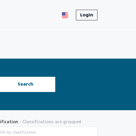
Login
Search
ification
- Classifications are grouped