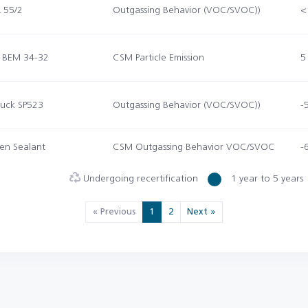
 55/2
Outgassing Behavior (VOC/SVOC))
<
h BEM 34-32
CSM Particle Emission
5
ruck SP523
Outgassing Behavior (VOC/SVOC))
-5
en Sealant
CSM Outgassing Behavior VOC/SVOC
-6
Undergoing recertification
1 year to 5 years
« Previous
1
2
Next »