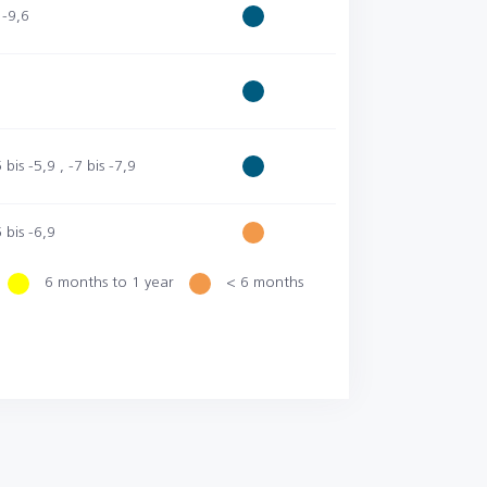
 -9,6
 bis -5,9
,
-7 bis -7,9
 bis -6,9
6 months to 1 year
< 6 months