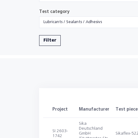
Test category
Lubricants / Sealants / Adhesivs
Filter
Project
Manufacturer
Test piece
Sika
Deutschland
SI 2603-
GmbH
Sikaflex-52
1742