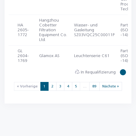
Process
Technol
Hangzhou
HA
Cobetter
Wasser- und
Partikel
2605-
Filtration
Gasleitung
(ISO 14
1772
Equipment Co.
SZ03VQC25C00011P
-14)
Ltd.
GL
Partikel
2604-
Glamox AS
Leuchtenserie C61
(ISO 14
1769
-14)
In Requalifizierung
1 J
« Vorherige
1
2
3
4
5
…
89
Nächste »