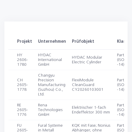
Projekt
Unternehmen
Prüfobjekt
Klassif
HY
HYDAC
Partikel
HYDAC Modular
2606-
International
(ISO 14
Electric Cylinder
1780
GmbH
-14)
Changyu
CH
Precision
FlexiModule
Partikel
2605-
Manufacturing
CleanGuard
(ISO 14
1778
(Suzhou) Co.,
CY20260103001
-14)
Ltd.
RE
Rena
Partikel
Elektrischer 1-fach
2605-
Technologies
(ISO 14
Endeffektor 300 mm
1776
GmbH
-14)
FU
Fural Systeme
KQK mit Fase; Nonius
Partikel
2605-
in Metall
Abhänger; ohne
(ISO 14