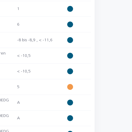
1
6
-8 bis -8,9
,
< -11,6
ren
< -10,5
< -10,5
5
EHEDG
A
EHEDG
A
EHEDG