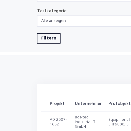
Testkategorie
Alle anzeigen
Filtern
Projekt
Unternehmen
Prüfobjekt
ads-tec
AD 2507-
Equipment fü
Industrial IT
1652
SHP9000, S
GmbH