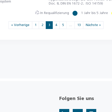
msystem
Doc. 8; DIN EN 1672-2; ISO 14159)
In Requalifizierung
1 Jahr bis 5 Jahre
« Vorherige
1
2
3
4
5
…
13
Nächste »
Folgen Sie uns