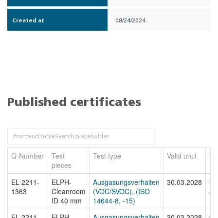
Created at
08/24/2024
Published certificates
Q-Number
Test
Test type
Valid until
Fi
pieces
EL 2211-
ELPH-
Ausgasungsverhalten
30.03.2028
Ur
1363
Cleanroom
(VOC/SVOC), (ISO
Au
ID 40 mm
14644-8, -15)
EL 2211-
ELPH-
Ausgasungsverhalten
30.03.2028
st