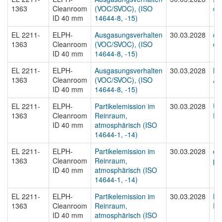
1363
Cleanroom
(VOC/SVOC), (ISO
ou
ID 40 mm
14644-8, -15)
EL 2211-
ELPH-
Ausgasungsverhalten
30.03.2028
cer
1363
Cleanroom
(VOC/SVOC), (ISO
ou
ID 40 mm
14644-8, -15)
EL 2211-
ELPH-
Ausgasungsverhalten
30.03.2028
Be
1363
Cleanroom
(VOC/SVOC), (ISO
Au
ID 40 mm
14644-8, -15)
EL 2211-
ELPH-
Partikelemission im
30.03.2028
Ur
1363
Cleanroom
Reinraum,
Par
ID 40 mm
atmosphärisch (ISO
14644-1, -14)
EL 2211-
ELPH-
Partikelemission im
30.03.2028
cer
1363
Cleanroom
Reinraum,
par
ID 40 mm
atmosphärisch (ISO
14644-1, -14)
EL 2211-
ELPH-
Partikelemission im
30.03.2028
Be
1363
Cleanroom
Reinraum,
Par
ID 40 mm
atmosphärisch (ISO