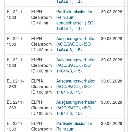
14644-1, -14)
EL 2211-
ELPH-
Partikelemission im
30.03.2028
st
1363
Cleanroom
Reinraum,
par
ID 40 mm
atmosphärisch (ISO
14644-1, -14)
EL 2211-
ELPH-
Ausgasungsverhalten
30.03.2028
cer
1363
Cleanroom
(VOC/SVOC), (ISO
ou
ID 100 mm
14644-8, -15)
EL 2211-
ELPH-
Ausgasungsverhalten
30.03.2028
Ur
1363
Cleanroom
(VOC/SVOC), (ISO
Au
ID 100 mm
14644-8, -15)
EL 2211-
ELPH-
Ausgasungsverhalten
30.03.2028
st
1363
Cleanroom
(VOC/SVOC), (ISO
ou
ID 100 mm
14644-8, -15)
EL 2211-
ELPH-
Ausgasungsverhalten
30.03.2028
Be
1363
Cleanroom
(VOC/SVOC), (ISO
Au
ID 100 mm
14644-8, -15)
EL 2211-
ELPH-
Partikelemission im
30.03.2028
Ur
1363
Cleanroom
Reinraum,
Par