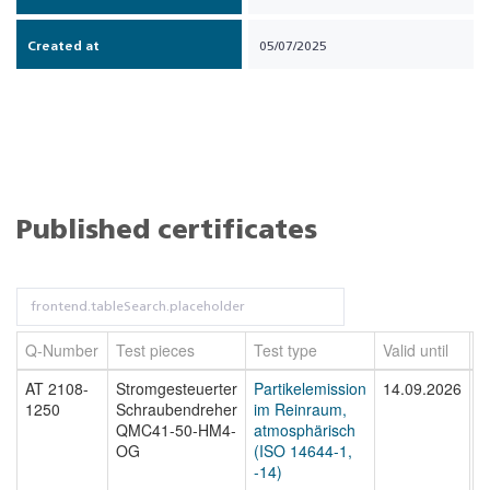
Created at
05/07/2025
Published certificates
Q-Number
Test pieces
Test type
Valid until
F
AT 2108-
Stromgesteuerter
Partikelemission
14.09.2026
A
1250
Schraubendreher
im Reinraum,
1
QMC41-50-HM4-
atmosphärisch
OG
(ISO 14644-1,
-14)