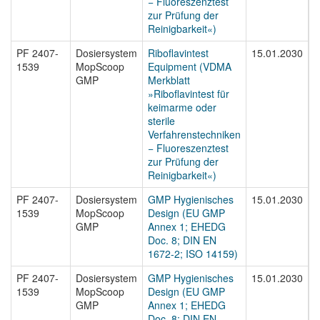
− Fluoreszenztest
zur Prüfung der
Reinigbarkeit«)
PF 2407-
Dosiersystem
Riboflavintest
15.01.2030
P
1539
MopScoop
Equipment (VDMA
1
GMP
Merkblatt
»Riboflavintest für
keimarme oder
sterile
Verfahrenstechniken
− Fluoreszenztest
zur Prüfung der
Reinigbarkeit«)
PF 2407-
Dosiersystem
GMP Hygienisches
15.01.2030
P
1539
MopScoop
Design (EU GMP
1
GMP
Annex 1; EHEDG
Doc. 8; DIN EN
1672-2; ISO 14159)
PF 2407-
Dosiersystem
GMP Hygienisches
15.01.2030
P
1539
MopScoop
Design (EU GMP
1
GMP
Annex 1; EHEDG
Doc. 8; DIN EN