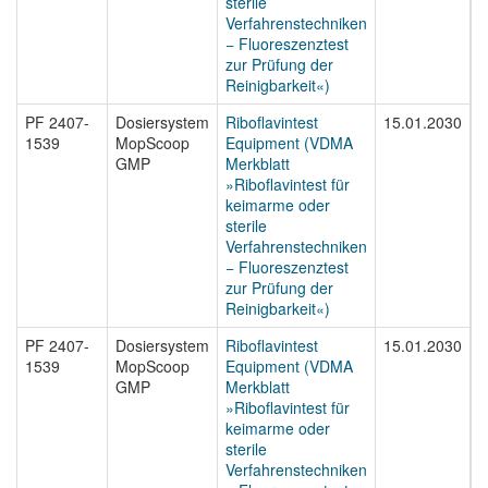
sterile
Verfahrenstechniken
− Fluoreszenztest
zur Prüfung der
Reinigbarkeit«)
PF 2407-
Dosiersystem
Riboflavintest
15.01.2030
P
1539
MopScoop
Equipment (VDMA
1
GMP
Merkblatt
»Riboflavintest für
keimarme oder
sterile
Verfahrenstechniken
− Fluoreszenztest
zur Prüfung der
Reinigbarkeit«)
PF 2407-
Dosiersystem
Riboflavintest
15.01.2030
P
1539
MopScoop
Equipment (VDMA
1
GMP
Merkblatt
»Riboflavintest für
keimarme oder
sterile
Verfahrenstechniken