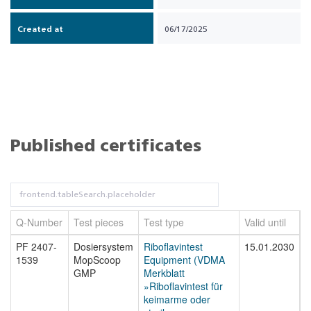
Created at
06/17/2025
Published certificates
Q-Number
Test pieces
Test type
Valid until
F
PF 2407-
Dosiersystem
Riboflavintest
15.01.2030
P
1539
MopScoop
Equipment (VDMA
1
GMP
Merkblatt
»Riboflavintest für
keimarme oder