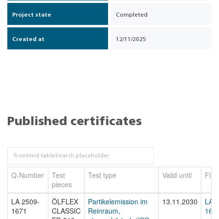
Project state
Completed
Created at
12/11/2025
Published certificates
Q-Number
Test
Test type
Valid until
Fil
pieces
LA 2509-
ÖLFLEX
Partikelemission im
13.11.2030
LA 2
1671
CLASSIC
Reinraum,
1671