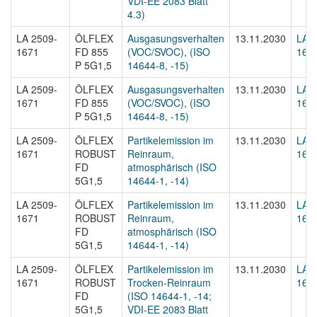
VDI-EE 2083 Blatt
4.3)
LA 2509-
ÖLFLEX
Ausgasungsverhalten
13.11.2030
LA 2
1671
FD 855
(VOC/SVOC), (ISO
1671
P 5G1,5
14644-8, -15)
LA 2509-
ÖLFLEX
Ausgasungsverhalten
13.11.2030
LA 2
1671
FD 855
(VOC/SVOC), (ISO
1671
P 5G1,5
14644-8, -15)
LA 2509-
ÖLFLEX
Partikelemission im
13.11.2030
LA 2
1671
ROBUST
Reinraum,
1671
FD
atmosphärisch (ISO
5G1,5
14644-1, -14)
LA 2509-
ÖLFLEX
Partikelemission im
13.11.2030
LA 2
1671
ROBUST
Reinraum,
1671
FD
atmosphärisch (ISO
5G1,5
14644-1, -14)
LA 2509-
ÖLFLEX
Partikelemission im
13.11.2030
LA 2
1671
ROBUST
Trocken-Reinraum
1671
FD
(ISO 14644-1, -14;
5G1,5
VDI-EE 2083 Blatt