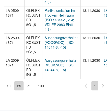
4.3)
LA 2509-
ÖLFLEX
Partikelemission im
13.11.2030
LA 2
1671
ROBUST
Trocken-Reinraum
1671
FD
(ISO 14644-1, -14;
5G1,5
VDI-EE 2083 Blatt
4.3)
LA 2509-
ÖLFLEX
Ausgasungsverhalten
13.11.2030
LA 2
1671
ROBUST
(VOC/SVOC), (ISO
1671
FD
14644-8, -15)
5G1,5
LA 2509-
ÖLFLEX
Ausgasungsverhalten
13.11.2030
LA 2
1671
ROBUST
(VOC/SVOC), (ISO
1671
FD
14644-8, -15)
5G1,5
10
25
50
100
1