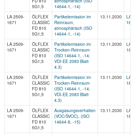
FD 810
atmosphärisch (ISO
5G1,5
14644-1, -14)
LA 2509-
ÖLFLEX
Partikelemission im
13.11.2030
LA 2
1671
CLASSIC
Reinraum,
1671
FD 810
atmosphärisch (ISO
5G1,5
14644-1, -14)
LA 2509-
ÖLFLEX
Partikelemission im
13.11.2030
LA 2
1671
CLASSIC
Trocken-Reinraum
1671
FD 810
(ISO 14644-1, -14;
5G1,5
VDI-EE 2083 Blatt
4.3)
LA 2509-
ÖLFLEX
Partikelemission im
13.11.2030
LA 2
1671
CLASSIC
Trocken-Reinraum
1671
FD 810
(ISO 14644-1, -14;
5G1,5
VDI-EE 2083 Blatt
4.3)
LA 2509-
ÖLFLEX
Ausgasungsverhalten
13.11.2030
LA 2
1671
CLASSIC
(VOC/SVOC), (ISO
1671
FD 810
14644-8, -15)
5G1,5