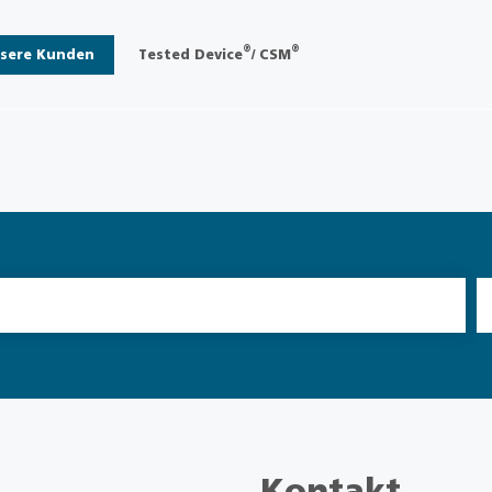
®
®
sere Kunden
Tested Device
/ CSM