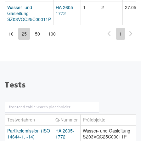
Wasser- und
HA 2605-
1
2
27.05.2
Gasleitung
1772
SZ03VQC25C00011P
10
25
50
100
1
Tests
Testverfahren
Q-Nummer
Prüfobjekte
Partikelemission (ISO
HA 2605-
Wasser- und Gasleitung
14644-1, -14)
1772
SZ03VQC25C00011P