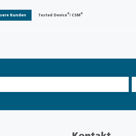
®
®
sere Kunden
Tested Device
/ CSM