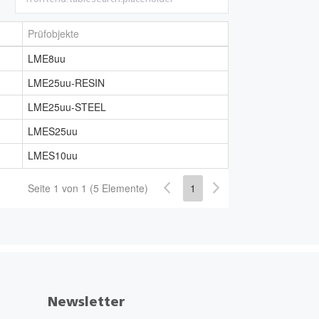
Prüfobjekte
LME8uu
LME25uu-RESIN
LME25uu-STEEL
LMES25uu
LMES10uu
Seite 1 von 1 (5 Elemente)
1
Newsletter