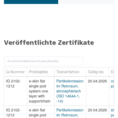
Veröffentlichte Zertifikate
Q-Nummer
Prüfobjekte
Testverfahren
Gültig bis
Dat
IG 2102-
e-skin flat
Partikelemission
20.04.2026
cert
1212
single pod
im Reinraum,
part
system one
atmosphärisch
layer with
(ISO 14644-1,
supportchain
-14)
IG 2102-
e-skin flat
Partikelemission
20.04.2026
sta
1212
single pod
im Reinraum,
part