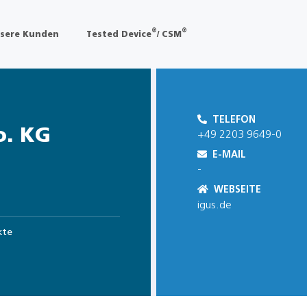
®
®
sere Kunden
Tested Device
/ CSM
TELEFON
o. KG
+49 2203 9649-0
E-MAIL
-
WEBSEITE
igus.de
kte