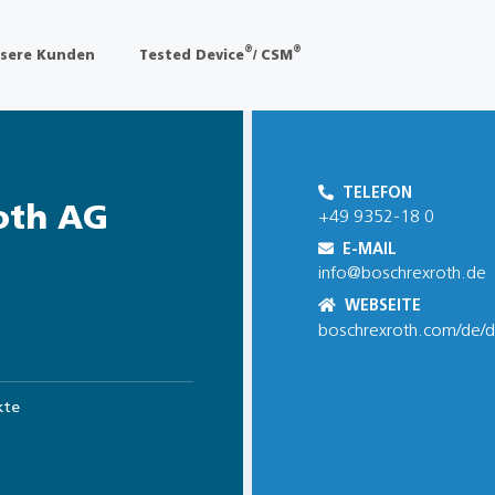
®
®
sere Kunden
Tested Device
/ CSM
TELEFON
oth AG
+49 9352-18 0
E-MAIL
info@boschrexroth.de
WEBSEITE
boschrexroth.com/de/d
kte