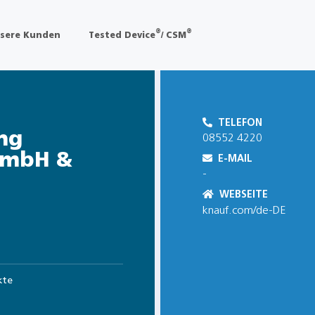
®
®
sere Kunden
Tested Device
/ CSM
TELEFON
ng
08552 4220
GmbH &
E-MAIL
-
WEBSEITE
knauf.com/de-DE
kte