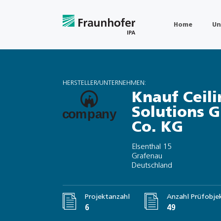
Home
Un
HERSTELLER/UNTERNEHMEN:
Knauf Ceili
Solutions 
Co. KG
Elsenthal 15
Grafenau
Deutschland
Projektanzahl
Anzahl Prüfobje
6
49