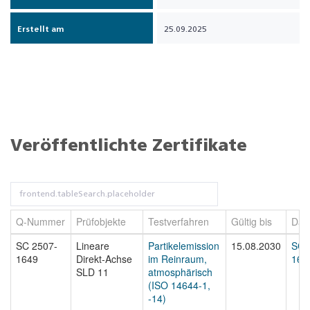
Erstellt am
25.09.2025
Veröffentlichte Zertifikate
Q-Nummer
Prüfobjekte
Testverfahren
Gültig bis
Dat
SC 2507-
Lineare
Partikelemission
15.08.2030
SC 
1649
Direkt-Achse
im Reinraum,
164
SLD 11
atmosphärisch
(ISO 14644-1,
-14)