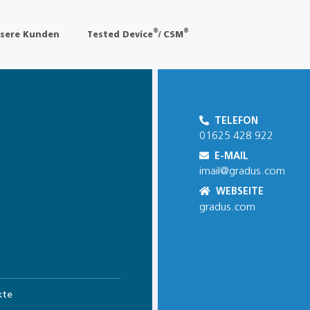
®
®
sere Kunden
Tested Device
/ CSM
TELEFON
01625 428 922
E-MAIL
imail@gradus.com
WEBSEITE
gradus.com
kte