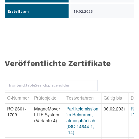
Erstellt am
19.02.2026
Veröffentlichte Zertifikate
Q-Nummer
Prüfobjekte
Testverfahren
Gültig bis
Dat
RO 2601-
MagneMover
Partikelemission
06.02.2031
RO 
1709
LITE System
im Reinraum,
170
(Variante 4)
atmosphärisch
(ISO 14644-1,
-14)