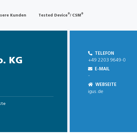
®
®
sere Kunden
Tested Device
/ CSM
TELEFON
o. KG
+49 2203 9649-0
E-MAIL
-
WEBSEITE
igus.de
kte