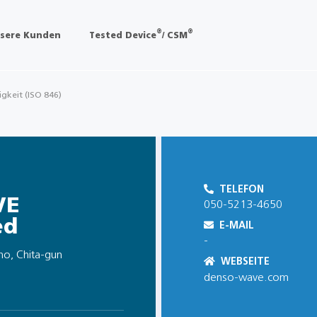
®
®
sere Kunden
Tested Device
/ CSM
igkeit (ISO 846)
TELEFON
VE
050-5213-4650
ed
E-MAIL
-
cho, Chita-gun
WEBSEITE
denso-wave.com