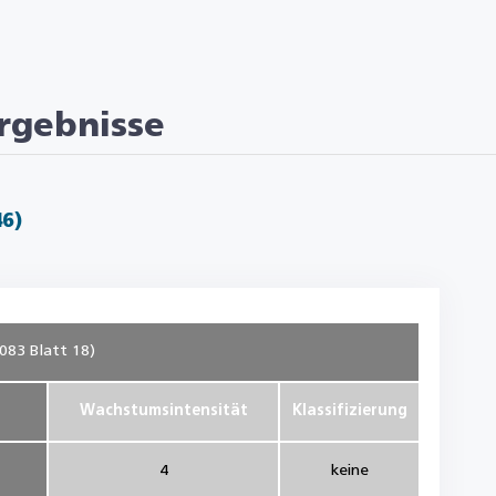
rgebnisse
46)
083 Blatt 18)
Wachstumsintensität
Klassifizierung
4
keine