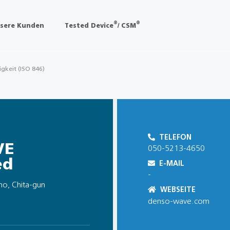
®
®
sere Kunden
Tested Device
/ CSM
igkeit (ISO 846)
TELEFON
VE
050-5213-4650
ed
E-MAIL
-
cho, Chita-gun
WEBSEITE
denso-wave.com