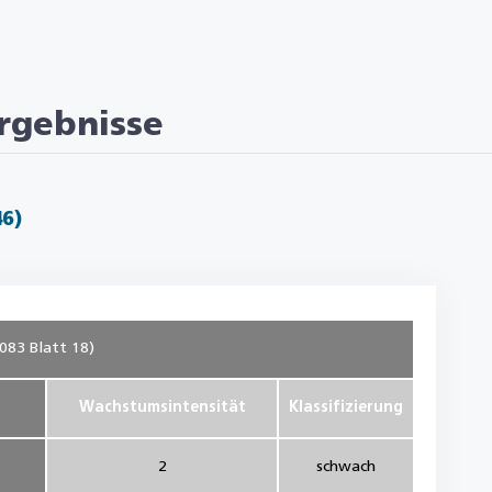
rgebnisse
46)
083 Blatt 18)
Wachstumsintensität
Klassifizierung
2
schwach