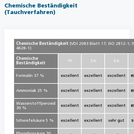
Chemische Beständigkeit
(Tauchverfahren)
Chemische Beständigkeit
(VDI 2083 Blatt 17; ISO 2812-1; 
4628-1)
Chemische
3
6
1
h
h
h
Beständigkeit
Formalin 37 %
exzellent
exzellent
exzellent
e
Ammoniak 25 %
exzellent
exzellent
exzellent
e
Wasserstoffperoxid
exzellent
exzellent
exzellent
e
30 %
Schwefelsäure 5 %
exzellent
exzellent
sehr gut
s
Phosphorsäure 30