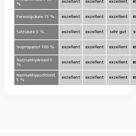
exzellent
exzellent
exzellent
e
%
Peressigsäure 15 %
exzellent
exzellent
exzellent
e
Salzsäure 5 %
exzellent
exzellent
sehr gut
s
Isopropanol 100 %
exzellent
exzellent
exzellent
e
Natriumhydroxid 5
exzellent
exzellent
exzellent
e
%
Natriumhypochlorid
exzellent
exzellent
exzellent
e
5 %