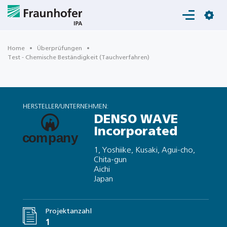
Login
Home
Überprüfungen
Test - Chemische Beständigkeit (Tauchverfahren)
HERSTELLER/UNTERNEHMEN:
DENSO WAVE
Incorporated
1, Yoshiike, Kusaki, Agui-cho,
Chita-gun
Aichi
Japan
Projektanzahl
1