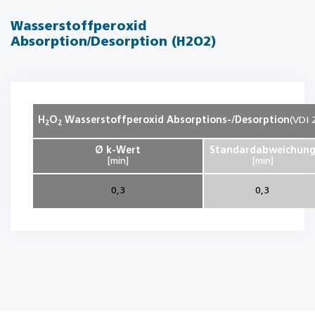
Wasserstoffperoxid
Absorption/Desorption (H2O2)
H
O
Wasserstoffperoxid Absorptions-/Desorption
(VDI 
2
2
Ø k-Wert
Standardabweichun
[min]
[min]
0,3
0,3