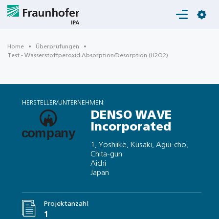
Login
Home
Überprüfungen
Test - Wasserstoffperoxid Absorption/Desorption (H2O2)
HERSTELLER/UNTERNEHMEN:
DENSO WAVE
Incorporated
1, Yoshiike, Kusaki, Agui-cho,
Chita-gun
Aichi
Japan
Projektanzahl
1