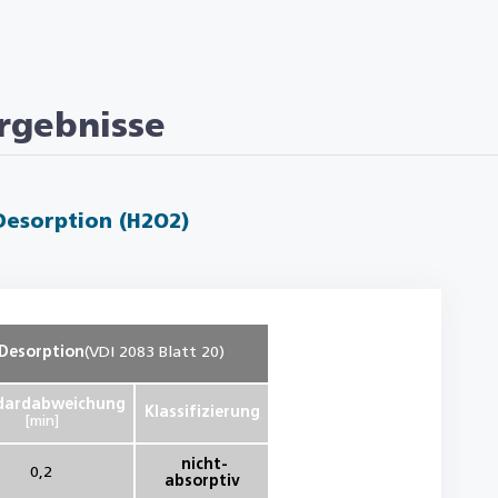
rgebnisse
Desorption (H2O2)
Desorption
(VDI 2083 Blatt 20)
dardabweichung
Klassifizierung
[min]
nicht-
0,2
absorptiv