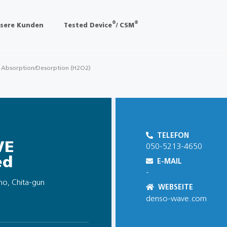
®
®
sere Kunden
Tested Device
/ CSM
d Absorption/Desorption (H2O2)
TELEFON
VE
050-5213-4650
ed
E-MAIL
-
cho, Chita-gun
WEBSEITE
denso-wave.com