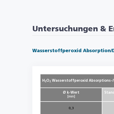
Untersuchungen & E
Wasserstoffperoxid Absorption/
H
O
Wasserstoffperoxid Absorptions-/
2
2
Ø k-Wert
Stan
[min]
0,3