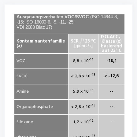
Ausgasungsverhalten VOC/SVOC
(
ISO 14644-8,
-15; ISO 16000-6
,
-9
,
-
1
1
,
-
25;
VDI 2083 Blatt 17
)
ISO‑ACC
-
e
1)
Kontaminantenfamilie
SER
23 °C
Klasse (x)
u
(x)
[g/unit*s]
basierend
auf 23° C
-11
VOC
8,8 x 10
-10,1
-13
SVOC
< 2,8 x 10
< -12,6
-13
Amine
5,9 x 10
--
-13
Organophosphate
< 2,8 x 10
--
-12
Siloxane
1,2 x 10
--
-13