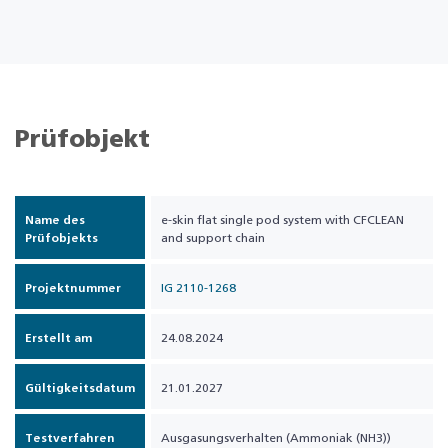
Prüfobjekt
Name des
e-skin flat single pod system with CFCLEAN
Prüfobjekts
and support chain
Projektnummer
IG 2110-1268
Erstellt am
24.08.2024
Gültigkeitsdatum
21.01.2027
Testverfahren
Ausgasungsverhalten (Ammoniak (NH3))