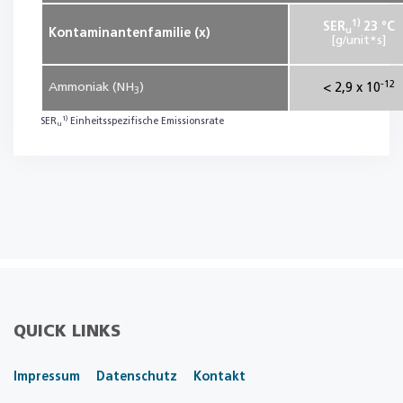
1)
SER
23 °C
u
Kontaminantenfamilie (x)
[g/unit*s]
-12
Ammoniak (NH
)
< 2,9 x 10
3
1)
SER
Einheitsspezifische Emissionsrate
u
QUICK LINKS
Impressum
Datenschutz
Kontakt