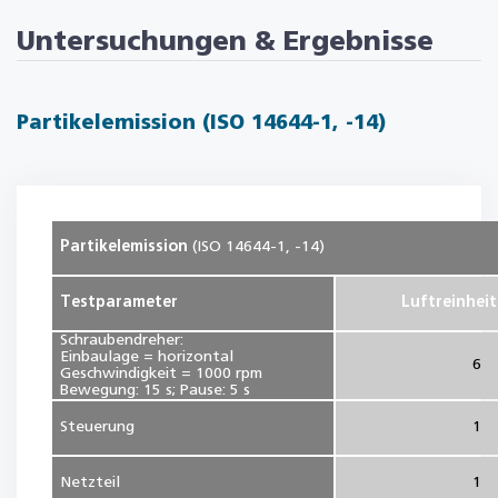
Untersuchungen & Ergebnisse
Partikelemission (ISO 14644-1, -14)
Partikelemission
(ISO 14644-1, -14)
Testparameter
Luftreinheit
Schraubendreher:
Einbaulage = horizontal
6
Geschwindigkeit = 1000 rpm
Bewegung: 15 s; Pause: 5 s
Steuerung
1
Netzteil
1