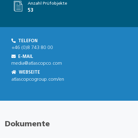
Anzahl Prüfobjekte
53
TELEFON
+46 (0)8 743 80 00
E-MAIL
media@atlascopco.com
WEBSEITE
atlascopcogroup.com/en
Dokumente