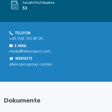
Anzahl Prüfobjekte
53
TELEFON
+46 (0)8 743 80 00
E-MAIL
media@atlascopco.com
WEBSEITE
atlascopcogroup.com/en
Dokumente