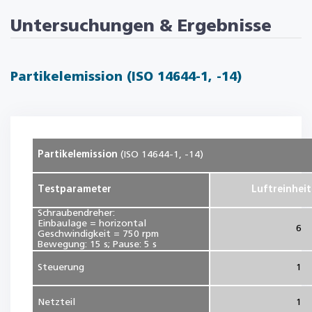
Untersuchungen & Ergebnisse
Partikelemission (ISO 14644-1, -14)
Partikelemission
(ISO 14644-1, -14)
Testparameter
Luftreinheit
Schraubendreher:
Einbaulage = horizontal
6
Geschwindigkeit = 750 rpm
Bewegung: 15 s; Pause: 5 s
Steuerung
1
Netzteil
1