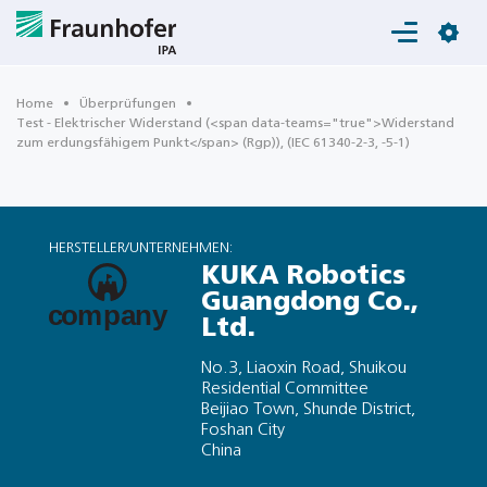
Login
Home
Überprüfungen
Test - Elektrischer Widerstand (<span data-teams="true">Widerstand
zum erdungsfähigem Punkt</span> (Rgp)), (IEC 61340-2-3, -5-1)
HERSTELLER/UNTERNEHMEN:
KUKA Robotics
Guangdong Co.,
Ltd.
No.3, Liaoxin Road, Shuikou
Residential Committee
Beijiao Town, Shunde District,
Foshan City
China