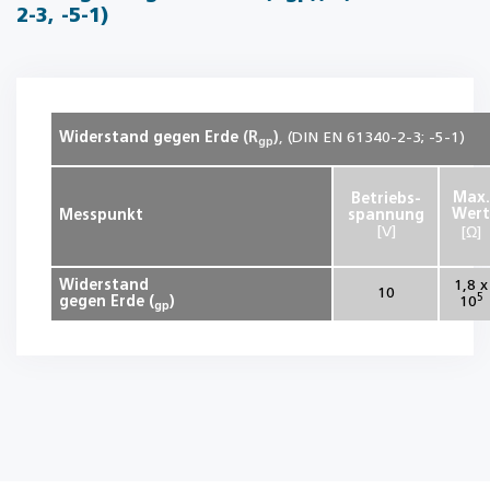
2-3, -5-1)
Widerstand gegen Erde
(R
)
,
(DIN EN 61340-2-3; -5-1)
gp
Max.
Betriebs-
Wert
Messpunkt
spannung
[V]
[Ω]
Widerstand
1,8 x
10
5
gegen Erde (
)
10
gp