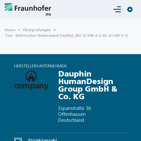
Login
Home
Überprüfungen
Test - Elektrischer Widerstand (Stühle), (IEC 61340-2-3, IEC 61340-5-1)
HERSTELLER/UNTERNEHMEN:
Dauphin
HumanDesign
Group GmbH &
Co. KG
Espanstraße 36
Offenhausen
Deutschland
Projektanzahl