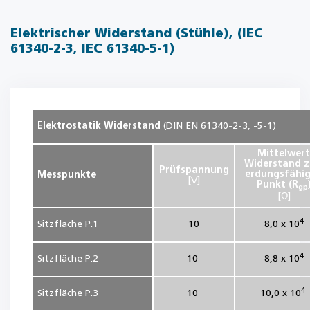
Elektrischer Widerstand (Stühle), (IEC
61340-2-3, IEC 61340-5-1)
Elektrostatik Widerstand
(DIN EN 61340-2-3, -5-1)
Mittelwert
Widerstand 
Prüfspannung
erdungsfähi
Messpunkte
[V]
Punkt (R
gp
[Ω]
4
Sitzfläche P.1
10
8,0 x 10
4
Sitzfläche P.2
10
8,8 x 10
4
Sitzfläche P.3
10
10,0 x 10