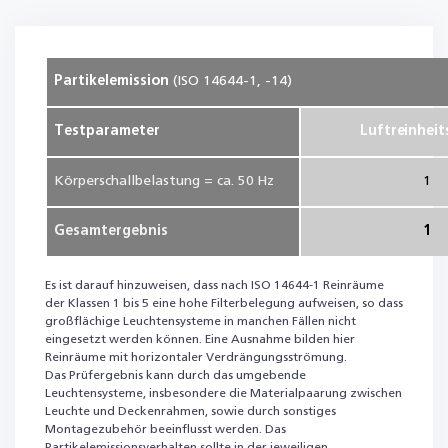
Partikelemission
(ISO 14644-1, -14)
Testparameter
Luftreinheit
Körperschallbelastung = ca. 50 Hz
1
Gesamtergebnis
1
Es ist darauf hinzuweisen, dass nach ISO 14644-1 Reinräume
der Klassen 1 bis 5 eine hohe Filterbelegung aufweisen, so dass
großflächige Leuchtensysteme in manchen Fällen nicht
eingesetzt werden können. Eine Ausnahme bilden hier
Reinräume mit horizontaler Verdrängungsströmung.
Das Prüfergebnis kann durch das umgebende
Leuchtensysteme, insbesondere die Materialpaarung zwischen
Leuchte und Deckenrahmen, sowie durch sonstiges
Montagezubehör beeinflusst werden. Das
Partikelemissionsverhalten sollte in der jeweiligen