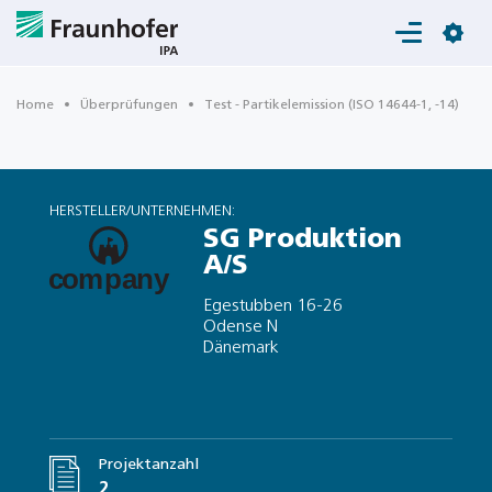
Login
Home
Überprüfungen
Test - Partikelemission (ISO 14644-1, -14)
HERSTELLER/UNTERNEHMEN:
SG Produktion
A/S
Egestubben 16-26
Odense N
Dänemark
Projektanzahl
2