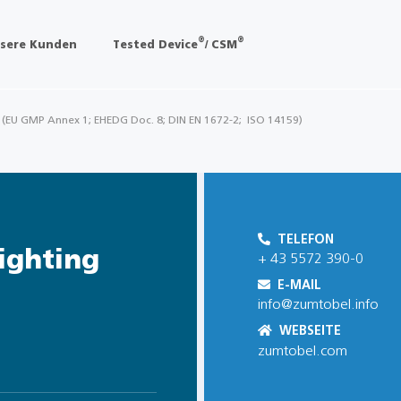
®
®
sere Kunden
Tested Device
/ CSM
n (EU GMP Annex 1; EHEDG Doc. 8; DIN EN 1672-2; ISO 14159)
TELEFON
ighting
+ 43 5572 390-0
E-MAIL
info@zumtobel.info
WEBSEITE
zumtobel.com