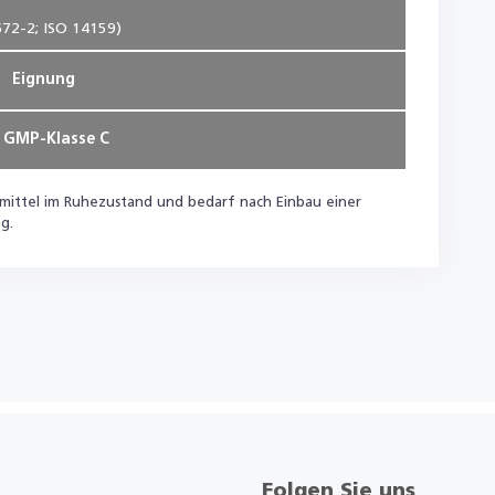
72-2; ISO 14159)
Eignung
s GMP-Klasse C
smittel im Ruhezustand und bedarf nach Einbau einer
g.
Folgen Sie uns