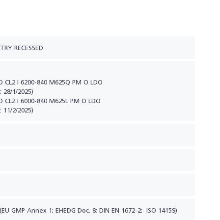
STRY RECESSED
D CL2 I 6200-840 M625Q PM O LDO
 28/1/2025)
D CL2 I 6000-840 M625L PM O LDO
 11/2/2025)
 (EU GMP Annex 1; EHEDG Doc. 8; DIN EN 1672-2; ISO 14159)