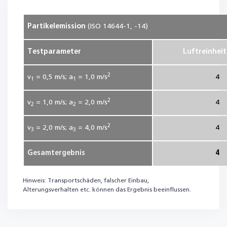
Partikelemission
(ISO 14644-1, -14)
Testparameter
Luftreinheit
2
v
= 0,5
m/s; a
= 1,0
m/s
4
1
1
2
v
= 1,0
m/s; a
= 2,0
m/s
4
2
2
2
v
= 2,0
m/s; a
= 4,0
m/s
4
3
3
Gesamtergebnis
4
Hinweis: Transportschäden, falscher Einbau,
Alterungsverhalten etc. können das Ergebnis beeinflussen.