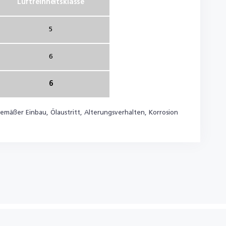
Luftreinheitsklasse
5
6
6
emäßer Einbau, Ölaustritt, Alterungsverhalten, Korrosion