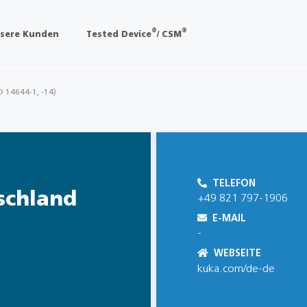
®
®
sere Kunden
Tested Device
/ CSM
O 14644-1, -14)
TELEFON
schland
+49 821 797-1906
E-MAIL
-
WEBSEITE
kuka.com/de-de