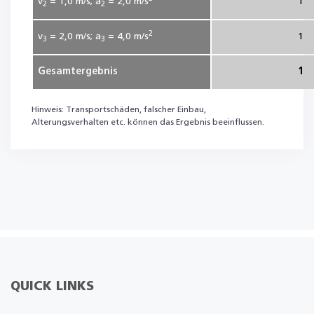
v
= 1,0
m/s; a
= 2,0
m/s
1
2
2
2
v
= 2,0
m/s; a
= 4,0
m/s
1
3
3
Gesamtergebnis
1
Hinweis: Transportschäden, falscher Einbau,
Alterungsverhalten etc. können das Ergebnis beeinflussen.
QUICK LINKS