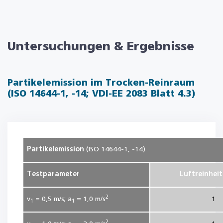
Untersuchungen & Ergebnisse
Partikelemission im Trocken-Reinraum
(ISO 14644-1, -14; VDI-EE 2083 Blatt 4.3)
Partikelemission
(ISO 14644-1, -14)
Testparameter
Luftreinheit
2
v
= 0,5
m/s; a
= 1,0
m/s
1
1
1
2