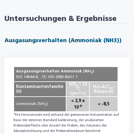
Untersuchungen & Ergebnisse
Ausgasungsverhalten (Ammoniak (NH3))
Ausgasungsverhalten Ammoniak (NH
)
3
ISO 14644-8, -15; VDI 2083 Blatt 1
1)
SER
23
a
Kontaminantenfamilie
ISO‑ACC
-
m
°C
(x)
Klasse (x)
[g/m²*s]
< 2,9 x
Ammoniak (NH
)
< -8,5
3
-9
10
1)
Die Emissionsrate wird anhand der gemessenen Konzentration auf
Basis der externen Standard kalibrierung, der analysierten
Probenoberfläche oder Anzahl der Proben, des Volumens der
Absorptionslösung und der Probenahmedauer berechnet.