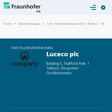
Login
Home
Überprüfungen
Test - Partikelemission (ISO 14644-1, -14)
HERSTELLER/UNTERNEHMEN:
Luceco plc
Building E, Stafford Park 1
Telford, Shropshire
Großbritannien