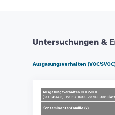
Untersuchungen & E
Ausgasungsverhalten (VOC/SVOC
Ausgasungsverhalten
VOC/SVOC
(ISO 14644-8, -15; ISO 16000-25; VDI 2083 Blat
Kontaminantenfamilie (x)