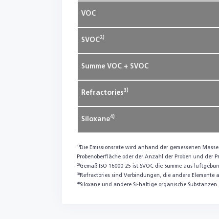
VOC
2)
SVOC
Summe VOC + SVOC
3
)
Refractories
4
)
Siloxane
1)
Die Emissionsrate wird anhand der gemessenen Masse 
Probenoberfläche oder der Anzahl der Proben und der 
2)
Gemäß ISO 16000-25 ist SVOC die Summe aus luftgeb
3)
Refractories sind Verbindungen, die andere Elemente als C
4)
Siloxane und andere Si-haltige organische Substanzen. 