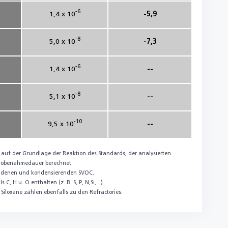
-6
1,4 x 10
-5,9
-8
5,0 x 10
-7,3
-6
1,4 x 10
--
-8
5,1 x 10
--
-10
9,5 x 10
--
auf der Grundlage der Reaktion des Standards, der analysierten
Probenahmedauer berechnet.
undenen und kondensierenden SVOC.
, H u. O enthalten (z. B. S, P, N,Si,...).
Siloxane zählen ebenfalls zu den Refractories.