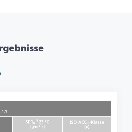
rgebnisse
)
t 17)
1)
SER
23 °C
ISO‑ACC
-Klasse
a
m
*
[g/m²
s]
(x)