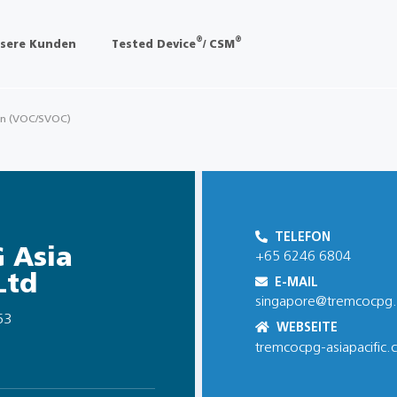
®
®
sere Kunden
Tested Device
/ CSM
en (VOC/SVOC)
TELEFON
 Asia
+65 6246 6804
Ltd
E-MAIL
singapore@tremcocpg
53
WEBSEITE
tremcocpg-asiapacific.