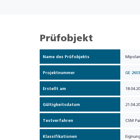
Prüfobjekt
Name des Prüfobjekts
Mipola
Projektnummer
GE 260
Erstellt am
18.04.2
Gültigkeitsdatum
21.04.2
Testverfahren
CSM Par
Klassifikationen
Eignung