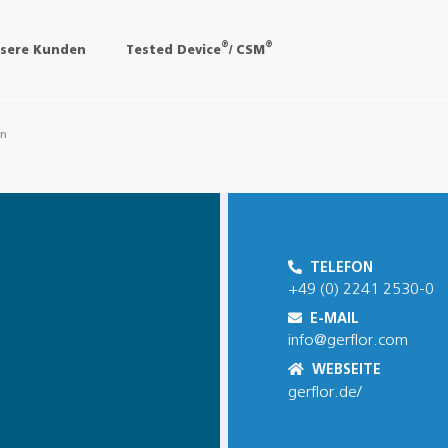
®
®
sere Kunden
Tested Device
/ CSM
on
TELEFON
+49 (0) 2241 2530-0
E-MAIL
info@gerflor.com
WEBSEITE
gerflor.de/