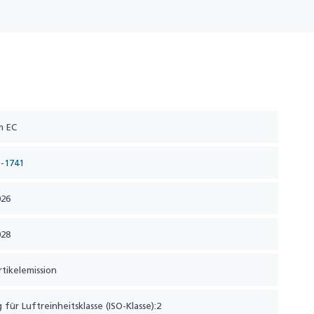
m EC
3-1741
026
028
tikelemission
 für Luftreinheitsklasse (ISO-Klasse):2