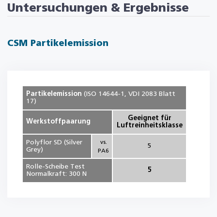
Untersuchungen & Ergebnisse
CSM Partikelemission
Partikelemission
(ISO 14644-1, VDI 2083 Blatt
17)
Geeignet für
Werkstoffpaarung
Luftreinheitsklasse
Polyflor SD (Silver
vs.
5
Grey)
PA6
Rolle-Scheibe Test
5
Normalkraft: 300 N