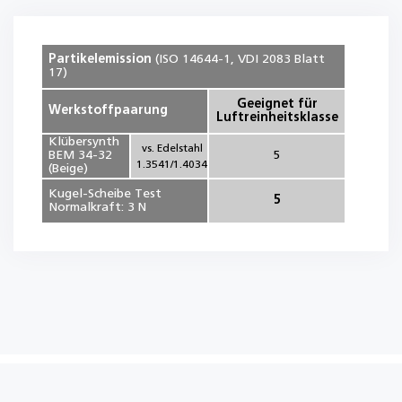
Partikelemission
(ISO 14644-1, VDI 2083 Blatt
17)
Geeignet für
Werkstoffpaarung
Luftreinheitsklasse
Klübersynth
vs. Edelstahl
BEM 34-32
5
1.3541/1.4034
(Beige)
Kugel-Scheibe Test
5
Normalkraft: 3 N