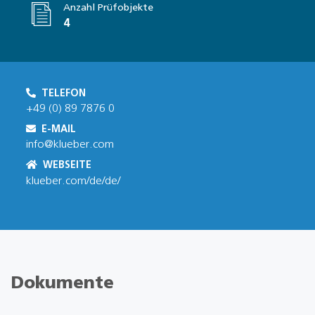
Anzahl Prüfobjekte
4
TELEFON
+49 (0) 89 7876 0
E-MAIL
info@klueber.com
WEBSEITE
klueber.com/de/de/
Dokumente