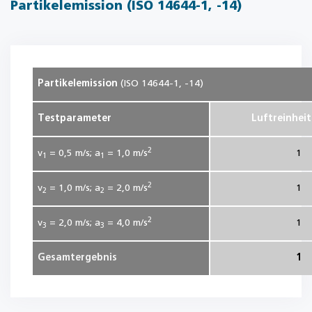
Partikelemission (ISO 14644-1, -14)
Partikelemission
(ISO 14644-1, -14)
Testparameter
Luftreinheit
2
v
= 0,5
m/s; a
= 1,0
m/s
1
1
1
2
v
= 1,0
m/s; a
= 2,0
m/s
1
2
2
2
v
= 2,0
m/s; a
= 4,0
m/s
1
3
3
Gesamtergebnis
1