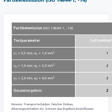
Partikelemission (ISO 14644-1, -14)
Partikelemission
(ISO 14644-1, -14)
Testparameter
Luftreinheit
2
v
= 0,5
m/s; a
= 1,0
m/s
1
1
1
2
v
= 1,0
m/s; a
= 2,0
m/s
2
2
2
2
v
= 2,0
m/s; a
= 4,0
m/s
2
3
3
Gesamtergebnis
2
Hinweis: Transportschäden, falscher Einbau,
Alterungsverhalten etc. können das Ergebnis beeinflussen.